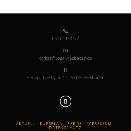
0611 4478772
christa@yoga-wiesbaden.de
Herrngartenstraße 17 · 65185 Wiesbaden
AKTUELL
·
KURSPLAN
·
PREISE
·
IMPRESSUM
·
DATENSCHUTZ