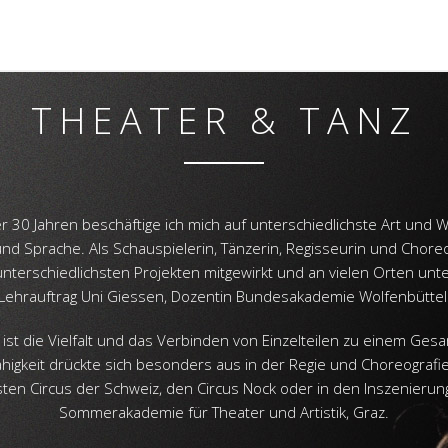
THEATER & TANZ
er 30 Jahren beschäftige ich mich auf unterschiedlichste Art und W
d Sprache. Als Schauspielerin, Tänzerin, Regisseurin und Chore
unterschiedlichsten Projekten mitgewirkt und an vielen Orten unter
Lehrauftrag Uni Giessen, Dozentin Bundesakademie Wolfenbüttel
 ist die Vielfalt und das Verbinden von Einzelteilen zu einem Ges
higkeit drückte sich besonders aus in der Regie und Choreografi
ten Circus der Schweiz, den Circus Nock oder in den Inszenierun
Sommerakademie für Theater und Artistik, Graz.