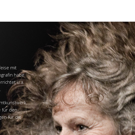
eise mit
ografin habe
richtet u.a.
.
amtkunstwerk.
e für den
gen für die