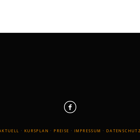
christa@yoga-wiesbaden.de
Her
AKTUELL
·
KURSPLAN
·
PREISE
·
IMPRESSUM
·
DATENSCHUT