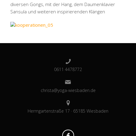
diversen Gongs, mit der Hang, dem Daumenklavier
Sansula und weiteren inspirierenden Klängen
0611 4478772
christa@yoga-wiesbaden.de
Herrngartenstraße 17 · 65185 Wiesbaden