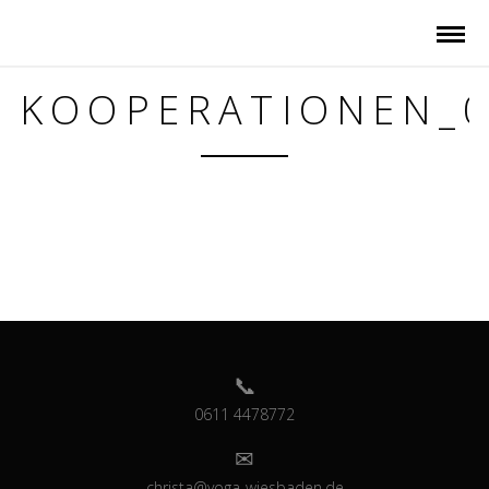
KOOPERATIONEN_
0611 4478772
christa@yoga-wiesbaden.de