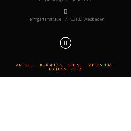
Herrngartenstraße 17 · 65185 Wiesbaden
AKTUELL
·
KURSPLAN
·
PREISE
·
IMPRESSUM
·
DATENSCHUTZ