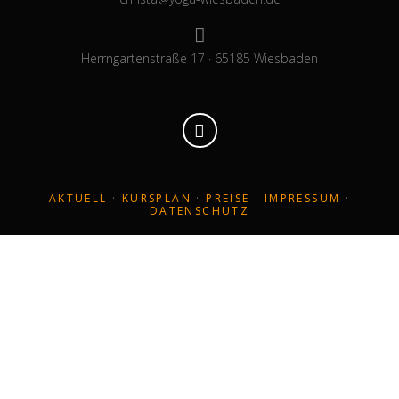
Herrngartenstraße 17 · 65185 Wiesbaden
AKTUELL
·
KURSPLAN
·
PREISE
·
IMPRESSUM
·
DATENSCHUTZ