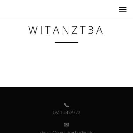
WITANZT3A
0611 4478772
christa@yoga-wiesbaden.de