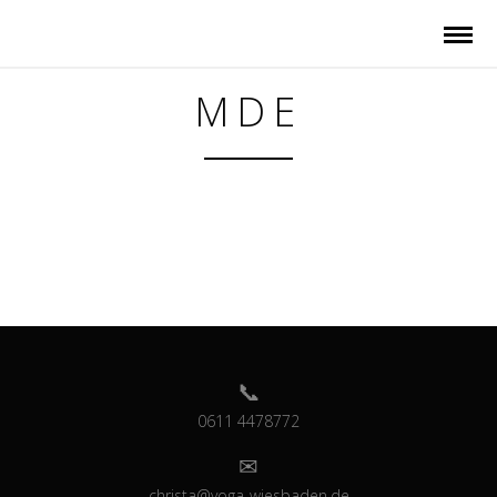
MDE
0611 4478772
christa@yoga-wiesbaden.de