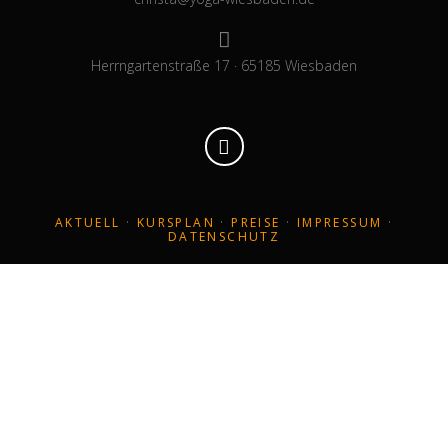
Herrngartenstraße 17 · 65185 Wiesbaden
AKTUELL
·
KURSPLAN
·
PREISE
·
IMPRESSUM
·
DATENSCHUTZ