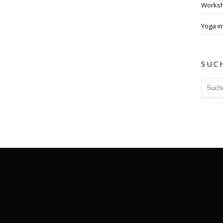
Works
Yoga im
SUC
christa@yoga-wiesbaden.de
Her