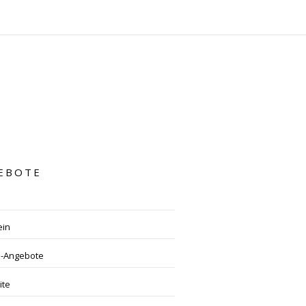
EBOTE
ein
l-Angebote
ite