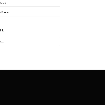
hops
 Freien
HE
rngartenstraße 17 · 65185 Wiesbaden